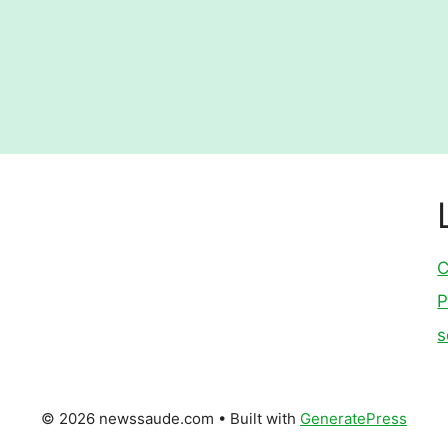
C
P
s
© 2026 newssaude.com
• Built with
GeneratePress