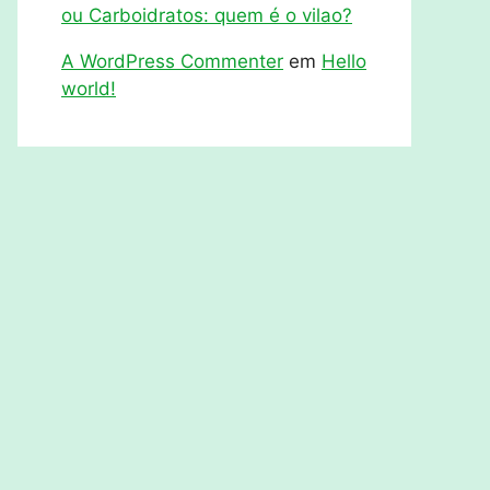
ou Carboidratos: quem é o vilao?
A WordPress Commenter
em
Hello
world!